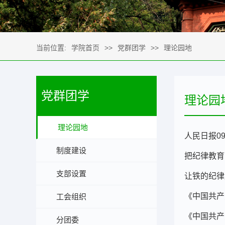
当前位置:
学院首页
>>
党群团学
>>
理论园地
党群团学
理论园
理论园地
人民日报0
制度建设
把纪律教育
支部设置
让铁的纪律
《中国共产
工会组织
《中国共产
分团委