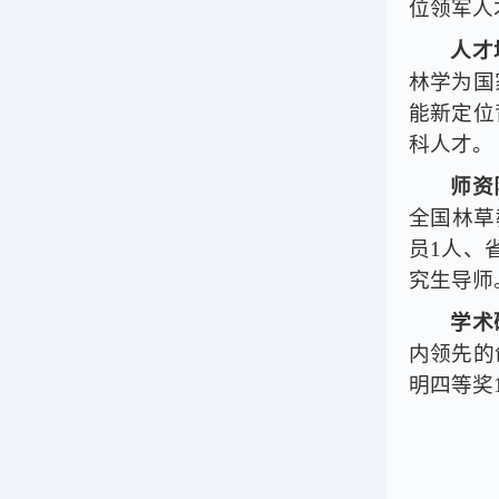
位领军人
人才
林学为国
能新定位
科人才。
师资
全国林草
员
1
人、
究生导师
学术
内领先的
明四等奖