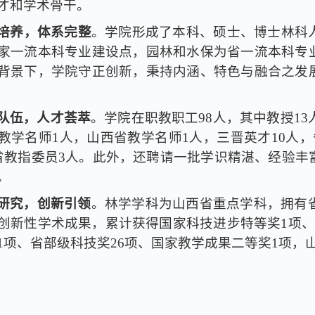
才和学术骨干。
培养，体系完整
。学院形成了本科、硕士、博士林科
家一流本科专业建设点，园林和水保为省一流本科专
背景下，学院守正创新，秉持内涵、特色与融合之发
队伍，人才荟萃
。学院在职教职工
98
人，其中教授
13
教学名师
1
人，山西省教学名师
1
人，三晋英才
10
人，
省教指委员
3
人。此外，还聘请一批学识精湛、经验丰
。
研究，创新引领
。林学学科为山西省重点学科，拥有
创新性学术成果，累计获得国家科技进步特等奖
1
项、
1
项、省部级科技奖
26
项、国家教学成果二等奖
1
项，