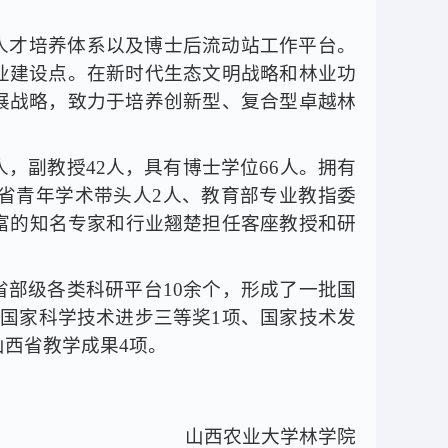
人才培养体系以及博士后流动站工作平台。
业建设点。在新时代生态文明战略和林业功
展战略，致力于培养创新型、复合型卓越林
人，副教授
42
人，具有博士学位
66
人。拥有
省青年学术带头人
2
人、教育部专业教指委
富的知名专家和行业翘楚担任客座教授和研
省部级各类科研平台
10
余个，形成了一批国
国家科学技术进步三等奖
1
项、国家技术发
山西省教学成果
4
项。
山西农业大学林学院