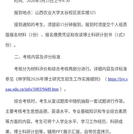
时间：
2026年5月23日上午8:30
报到地点：山西农业大学太谷校区崇实楼
325
接到通知的考生，须提前
15分钟报到，报到时须提交个人纸质
版报名材料（1份）、报名缴费凭证和攻读博士科研计划书（1式3
份）。
二、考核内容及评分标准
考核分为材料评价和综合考核两部分进行。详细
内容及评标准
202
参见《林学院
6
年博士研究生招生工作实施细则》（
https://lxy.s
xau.edu.cn/info/1003/9449.htm
）。
综合考核时，考生从复试题库中随机抽取一套试题进行作答。
主要考核考生思想品德、英语水平、专业基础知识和专业综合素质
等方面的内容。考生可将个人学业水平、学习工作经历、科研成
果、博士科研计划等，辅用
PPT展示汇报，自带优盘拷贝。